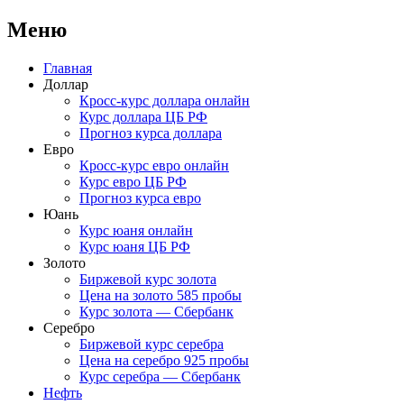
Меню
Перейти
Главная
к
Доллар
содержимому
Кросс-курс доллара онлайн
Курс доллара ЦБ РФ
Прогноз курса доллара
Евро
Кросс-курс евро онлайн
Курс евро ЦБ РФ
Прогноз курса евро
Юань
Курс юаня онлайн
Курс юаня ЦБ РФ
Золото
Биржевой курс золота
Цена на золото 585 пробы
Курс золота — Сбербанк
Серебро
Биржевой курс серебра
Цена на серебро 925 пробы
Курс серебра — Сбербанк
Нефть