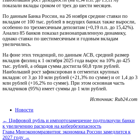
показали вклады сроком от трех до шести месяцев.
По данным Банка России, на 26 ноября средние ставки по
вкладам от 100 тыс. рублей в ведущих банках также выросли,
особенно по трехмесячным депозитам (+0,19 п.п. до 15,42%).
Анализ 85 банков показал разнонаправленную динамику,
однако ставки по шестимесячным и годовым вкладам
увеличились.
На фоне этих тенденций, по данным АСВ, средний размер
вкладов физлиц к 1 октября 2025 года вырос на 10% до 425
тыс. рублей, а общая сумма достигла 60,8 трлн рублей.
Наибольший рост зафиксирован в сегментах крупных
вкладов: от 3 до 10 млн рублей (+21,3% по сумме) и от 1,4 до 3
млн рублей (+16,2% по сумме). При этом основная часть
вкладчиков (95%) имеет суммы до 1 млн рублей.
Источник: Rub24.com
Новости
Навигация
←
Цифровой рубль и импортозамещение подтолкнули банки
к увеличению расходов на кибербезопасность
по
Глава Минэкономразвития: экономика России замедлится к
записям
2027 году
→