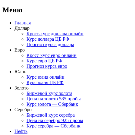
Меню
Перейти
Главная
к
Доллар
содержимому
Кросс-курс доллара онлайн
Курс доллара ЦБ РФ
Прогноз курса доллара
Евро
Кросс-курс евро онлайн
Курс евро ЦБ РФ
Прогноз курса евро
Юань
Курс юаня онлайн
Курс юаня ЦБ РФ
Золото
Биржевой курс золота
Цена на золото 585 пробы
Курс золота — Сбербанк
Серебро
Биржевой курс серебра
Цена на серебро 925 пробы
Курс серебра — Сбербанк
Нефть