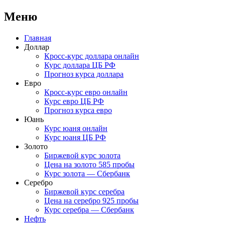
Меню
Перейти
Главная
к
Доллар
содержимому
Кросс-курс доллара онлайн
Курс доллара ЦБ РФ
Прогноз курса доллара
Евро
Кросс-курс евро онлайн
Курс евро ЦБ РФ
Прогноз курса евро
Юань
Курс юаня онлайн
Курс юаня ЦБ РФ
Золото
Биржевой курс золота
Цена на золото 585 пробы
Курс золота — Сбербанк
Серебро
Биржевой курс серебра
Цена на серебро 925 пробы
Курс серебра — Сбербанк
Нефть