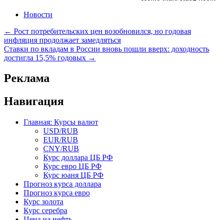
Новости
Навигация
←
Рост потребительских цен возобновился, но годовая
инфляция продолжает замедляться
по
Ставки по вкладам в России вновь пошли вверх: доходность
записям
достигла 15,5% годовых
→
Реклама
Навигация
Главная: Курсы валют
USD/RUB
EUR/RUB
CNY/RUB
Курс доллара ЦБ РФ
Курс евро ЦБ РФ
Курс юаня ЦБ РФ
Прогноз курса доллара
Прогноз курса евро
Курс золота
Курс серебра
Цена на нефть