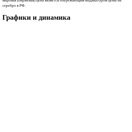
мировая (биржевая) цена является опережающим индикатором цены на
серебро в РФ.
Графики и динамика